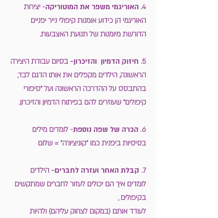
4.
האוריגמי משפר את המוטוריקה
- יצירות
האוריגמי הן כידוע אומנות קיפולי נייר יפניים
הדורשת מיומנות של תנועת האצבעות.
5.
חיזוק הדמיון והזיכרון-
בסיום עבודת היצירה
הראשונה, הילדים מקפלים את אותו הדגם לבד,
בהתבסס על ההדרכה הראשונה ועל "סיפורי
קיפולים" שעוזרים להם בפיתוח הדמיון והזיכרון.
6.
הכרה של שפה נוספת
- לומדים מילים
בסיסיות ביפנית כמו "קוניציוו'ה" = שלום
7.
קבלת האחר ועזרה לחברים-
הילדים
לומדים איך הם יכולים לעזור לחברים שמתקשים
בקיפולים ,
לעודד אותם (במקום לצחוק עליהם) ולהיות