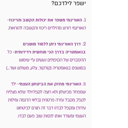
ישפר לילדכם?
1.
האוריגמי משפר את יכולות הקשב והריכוז
-
האוריגמי דורש מהילדים ריכוז והקשבה להוראות.
2.
דרך האוריגמי ניתן ללמוד מושגים
בגאומטריה בדרך הכי מוחשית וידידותית
- כל
ההסברים של הקיפולים נעשים ע"י שימוש
במושגים בגאומטריה (קודקוד, צלע, משולש ועוד...)
3.
האוריגמי מחזק את הביטחון העצמי
- ילד
שמפחד מכישלון ולא רוצה לקפל/ילד שלא מצליח
לקפל, מקבל עזרה פרטנית (בליווי הדגמה ומילות
עידוד) ומקפל לבדו! דבר זה תורם לביטחונו
העצמי ומעודד אותו לנסות שוב פעם לבדו.